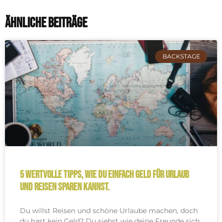
ÄHNLICHE Beiträge
BACKSTAGE
5 wertvolle Tipps, wie du einfach Geld für Urlaub
und Reisen sparen kannst.
Du willst Reisen und schöne Urlaube machen, doch
du hast kein Geld? Du siehst wie deine Freunde sich