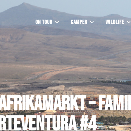
On Tour
Camper
Wildlife
Afrikamarkt – Fami
rteventura #4