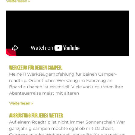
Weiterlesen »
Werkzeug für deinen Camper.
Meine 11 Werkzeug­empfehlung für deinen Camper­
roadtrip. Ordentliches Werkzeug im Fahrzeug an
Board zu haben ist essentiell. Viele von uns treten ihre
Abenteuerreise meist mit älteren
Weiterlesen »
Ausrüstung für jedes Wetter
Auf einem Roadtrip ist nicht immer Sonnenschein Wer
ganzjährig campen möchte egal ob mit Dachzelt,
Campervan oder Wohnmobil, der sollte für die meisten