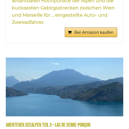
anfahrbaren Hochpunkte der Alpen und die
kuriosesten Gebirgsstrecken zwischen Wien
und Marseille für ... eingestellte Auto- und
Zweiradfahrer.
Bei Amazon kaufen
Abenteuer Seealpen Teil 3 – Lac de Serre-Ponçon