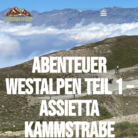
Abenteuer
Westalpen Teil 1 –
Assietta
Kammstraße