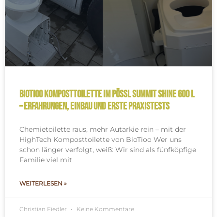
BioTioo Komposttoilette im Pössl Summit Shine 600 L
– Erfahrungen, Einbau und erste Praxistests
Chemietoilette raus, mehr Autarkie rein – mit der
HighTech Komposttoilette von BioTioo Wer uns
schon länger verfolgt, weiß: Wir sind als fünfköpfige
Familie viel mit
WEITERLESEN »
Christian Fiedler
Keine Kommentare