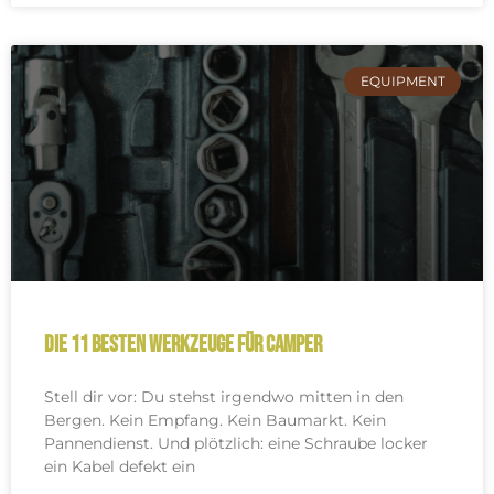
EQUIPMENT
Die 11 besten Werkzeuge für Camper
Stell dir vor: Du stehst irgendwo mitten in den
Bergen. Kein Empfang. Kein Baumarkt. Kein
Pannendienst. Und plötzlich: eine Schraube locker
ein Kabel defekt ein